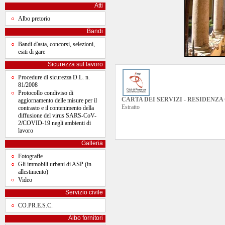
Atti
Albo pretorio
Bandi
Bandi d'asta, concorsi, selezioni,
esiti di gare
Sicurezza sul lavoro
Procedure di sicurezza D.L. n.
81/2008
Protocollo condiviso di
CARTA DEI SERVIZI - RESIDENZ
aggiornamento delle misure per il
Estratto
contrasto e il contenimento della
diffusione del virus SARS-CoV-
2/COVID-19 negli ambienti di
lavoro
Galleria
Fotografie
Gli immobili urbani di ASP (in
allestimento)
Video
Servizio civile
CO.PR.E.S.C.
Albo fornitori