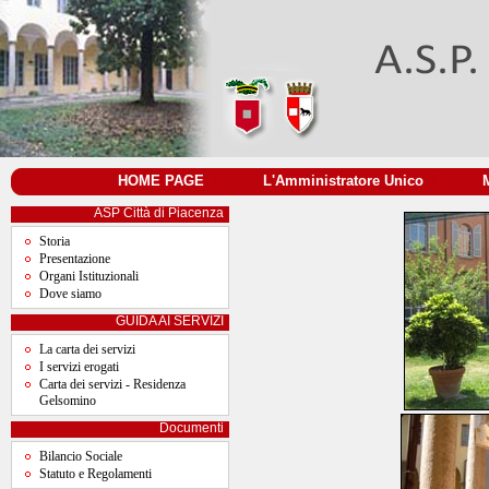
HOME PAGE
|
L'Amministratore Unico
|
ASP Città di Piacenza
Storia
Presentazione
Organi Istituzionali
Dove siamo
GUIDA AI SERVIZI
La carta dei servizi
I servizi erogati
Carta dei servizi - Residenza
Gelsomino
Documenti
Bilancio Sociale
Statuto e Regolamenti