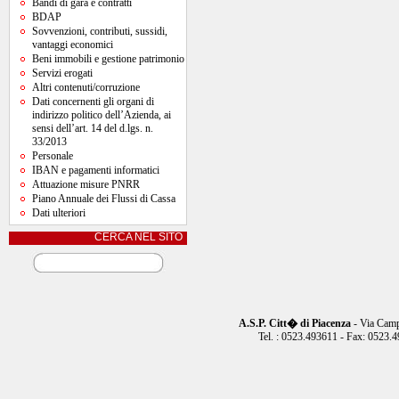
Bandi di gara e contratti
BDAP
Sovvenzioni, contributi, sussidi,
vantaggi economici
Beni immobili e gestione patrimonio
Servizi erogati
Altri contenuti/corruzione
Dati concernenti gli organi di
indirizzo politico dell’Azienda, ai
sensi dell’art. 14 del d.lgs. n.
33/2013
Personale
IBAN e pagamenti informatici
Attuazione misure PNRR
Piano Annuale dei Flussi di Cassa
Dati ulteriori
CERCA NEL SITO
A.S.P. Citt� di Piacenza
- Via Camp
Tel. : 0523.493611 - Fax: 0523.