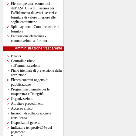
Elenco operatori economici
dell’ASP Città di Piacenza per
l’affidamento di lavori, servizi e
forniture di valore inferiore alle
soglie comunitarie
Split payment - Comunicazione ai
fornitori
Fatturazione elettronica -
comunicazione ai fornitori
Amministrazione trasparente
Bilanci
Controlli e rilievi
sull'amministrazione
Piano triennale di prevenzione della
corruzione
Elenco contratti oggetto di
pubblicazione
Programma triennale per la
trasparenza e l'integrità
Organizzazione
Attività e procedimenti
Accesso civico
Incarichi di collaborazione e
consulenza
Disposizioni generali
Indicatore tempestivitï¿½ dei
pagamenti