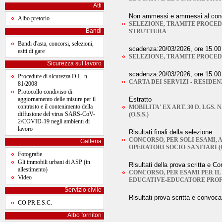
Atti
Non ammessi e ammessi al concors
Albo pretorio
SELEZIONE, TRAMITE PROCEDU
Bandi
STRUTTURA
Bandi d'asta, concorsi, selezioni,
scadenza:20/03/2026, ore 15.00
esiti di gare
SELEZIONE, TRAMITE PROCED
Sicurezza sul lavoro
scadenza:20/03/2026, ore 15.00
Procedure di sicurezza D.L. n.
CARTA DEI SERVIZI - RESIDE
81/2008
Protocollo condiviso di
aggiornamento delle misure per il
Estratto
contrasto e il contenimento della
MOBILITA' EX ART. 30 D. LGS.
diffusione del virus SARS-CoV-
(O.S.S.)
2/COVID-19 negli ambienti di
lavoro
Risultati finali della selezione
CONCORSO, PER SOLI ESAMI, A
Galleria
OPERATORI SOCIO-SANITARI (O.
Fotografie
Gli immobili urbani di ASP (in
Risultati della prova scritta e C
allestimento)
CONCORSO, PER ESAMI PER IL 
Video
EDUCATIVE-EDUCATORE PRO
Servizio civile
Risultati prova scritta e convoc
CO.PR.E.S.C.
Albo fornitori