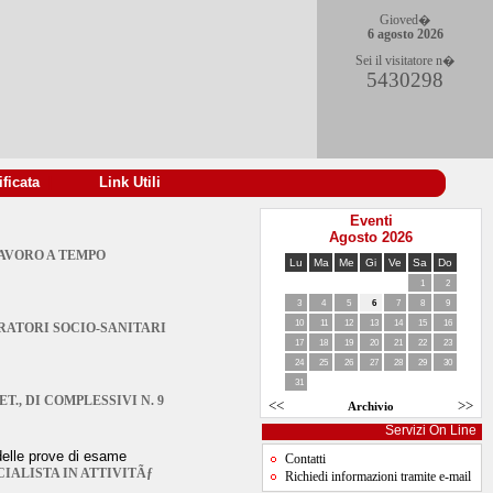
Gioved�
6 agosto 2026
Sei il visitatore n�
5430298
ificata
|
Link Utili
Eventi
Agosto 2026
AVORO A TEMPO
Lu
Ma
Me
Gi
Ve
Sa
Do
1
2
3
4
5
6
7
8
9
10
11
12
13
14
15
16
PERATORI SOCIO-SANITARI
17
18
19
20
21
22
23
24
25
26
27
28
29
30
31
., DI COMPLESSIVI N. 9
<<
>>
Archivio
Servizi On Line
delle prove di esame
Contatti
CIALISTA IN ATTIVITÃƒ
Richiedi informazioni tramite e-mail