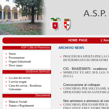
HOME PAGE
|
L'Amm
ASP Città di Piacenza
ARCHIVIO NEWS
Storia
PROCEDURA APERTA PER LA C
Presentazione
DETERMINATO DI OPERATORI S
Organi Istituzionali
Dove siamo
CIG : BA42E56970 - scadenza: 1
GUIDA AI SERVIZI
MOBILITA' EX ART. 30 D. LGS.
(O.S.S.)
La carta dei servizi
I servizi erogati
Convocazione al colloquio
Carta dei servizi - Residenza
CONCORSO, PER SOLI ESAMI, A
Gelsomino
OPERATORI SOCIO-SANITARI (O.
Documenti
Non ammessi e ammessi al concors
Bilancio Sociale
CONCORSO, PER ESAMI PER IL 
Statuto e Regolamenti
EDUCATIVE-EDUCATORE PRO