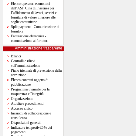
Elenco operatori economici
dell’ASP Città di Piacenza per
l’affidamento di lavori, servizi e
forniture di valore inferiore alle
soglie comunitarie
Split payment - Comunicazione ai
fornitori
Fatturazione elettronica -
comunicazione ai fornitori
Amministrazione trasparente
Bilanci
Controlli e rilievi
sull'amministrazione
Piano triennale di prevenzione della
corruzione
Elenco contratti oggetto di
pubblicazione
Programma triennale per la
trasparenza e l'integrità
Organizzazione
Attività e procedimenti
Accesso civico
Incarichi di collaborazione e
consulenza
Disposizioni generali
Indicatore tempestivitï¿½ dei
pagamenti