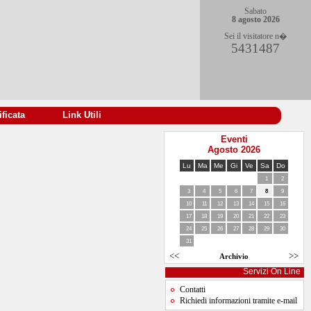
Sabato
8 agosto 2026
Sei il visitatore n�
5431487
ificata
|
Link Utili
Eventi
Agosto 2026
Lu
Ma
Me
Gi
Ve
Sa
Do
1
2
3
4
5
6
7
8
9
10
11
12
13
14
15
16
17
18
19
20
21
22
23
24
25
26
27
28
29
30
31
<<
>>
Archivio
Servizi On Line
Contatti
Richiedi informazioni tramite e-mail