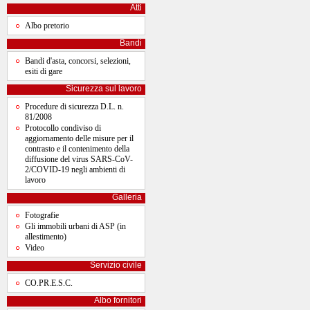
Atti
Albo pretorio
Bandi
Bandi d'asta, concorsi, selezioni,
esiti di gare
Sicurezza sul lavoro
Procedure di sicurezza D.L. n.
81/2008
Protocollo condiviso di
aggiornamento delle misure per il
contrasto e il contenimento della
diffusione del virus SARS-CoV-
2/COVID-19 negli ambienti di
lavoro
Galleria
Fotografie
Gli immobili urbani di ASP (in
allestimento)
Video
Servizio civile
CO.PR.E.S.C.
Albo fornitori