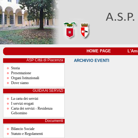
HOME PAGE
|
L'Amm
ASP Città di Piacenza
ARCHIVIO EVENTI
Storia
Presentazione
Organi Istituzionali
Dove siamo
GUIDA AI SERVIZI
La carta dei servizi
I servizi erogati
Carta dei servizi - Residenza
Gelsomino
Documenti
Bilancio Sociale
Statuto e Regolamenti