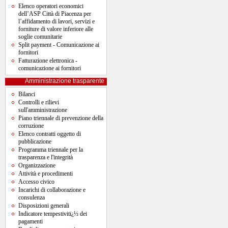
Elenco operatori economici
dell’ASP Città di Piacenza per
l’affidamento di lavori, servizi e
forniture di valore inferiore alle
soglie comunitarie
Split payment - Comunicazione ai
fornitori
Fatturazione elettronica -
comunicazione ai fornitori
Amministrazione trasparente
Bilanci
Controlli e rilievi
sull'amministrazione
Piano triennale di prevenzione della
corruzione
Elenco contratti oggetto di
pubblicazione
Programma triennale per la
trasparenza e l'integrità
Organizzazione
Attività e procedimenti
Accesso civico
Incarichi di collaborazione e
consulenza
Disposizioni generali
Indicatore tempestivitï¿½ dei
pagamenti