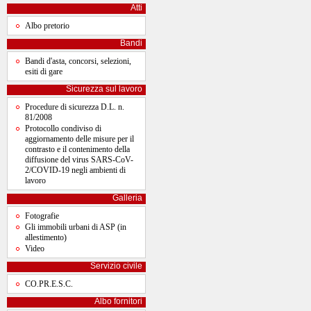
Atti
Albo pretorio
Bandi
Bandi d'asta, concorsi, selezioni,
esiti di gare
Sicurezza sul lavoro
Procedure di sicurezza D.L. n.
81/2008
Protocollo condiviso di
aggiornamento delle misure per il
contrasto e il contenimento della
diffusione del virus SARS-CoV-
2/COVID-19 negli ambienti di
lavoro
Galleria
Fotografie
Gli immobili urbani di ASP (in
allestimento)
Video
Servizio civile
CO.PR.E.S.C.
Albo fornitori