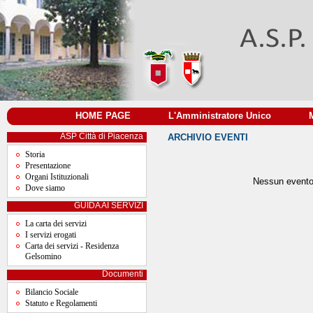
HOME PAGE
|
L'Amministratore Unico
|
ASP Città di Piacenza
ARCHIVIO EVENTI
Storia
Presentazione
Organi Istituzionali
Nessun evento
Dove siamo
GUIDA AI SERVIZI
La carta dei servizi
I servizi erogati
Carta dei servizi - Residenza
Gelsomino
Documenti
Bilancio Sociale
Statuto e Regolamenti