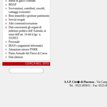
Bandi di gara e contratti
BDAP
Sovvenzioni, contributi, sussidi,
vantaggi economici
Beni immobili e gestione patrimonio
Servizi erogati
Altri contenuti/corruzione
Dati concernenti gli organi di
indirizzo politico dell’Azienda, ai
sensi dell’art. 14 del d.lgs. n.
33/2013
Personale
IBAN e pagamenti informatici
Attuazione misure PNRR
Piano Annuale dei Flussi di Cassa
Dati ulteriori
CERCA NEL SITO
A.S.P. Citt� di Piacenza
- Via Camp
Tel. : 0523.493611 - Fax: 0523.