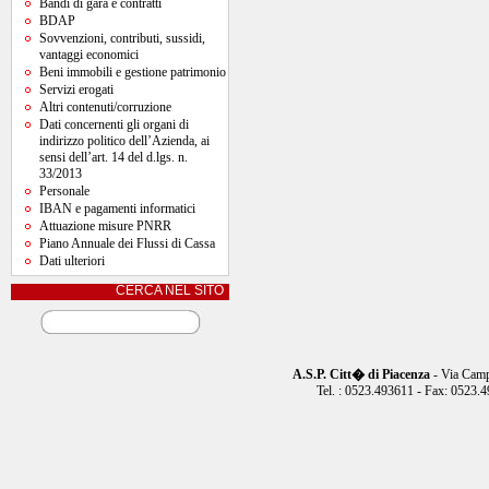
Bandi di gara e contratti
BDAP
Sovvenzioni, contributi, sussidi,
vantaggi economici
Beni immobili e gestione patrimonio
Servizi erogati
Altri contenuti/corruzione
Dati concernenti gli organi di
indirizzo politico dell’Azienda, ai
sensi dell’art. 14 del d.lgs. n.
33/2013
Personale
IBAN e pagamenti informatici
Attuazione misure PNRR
Piano Annuale dei Flussi di Cassa
Dati ulteriori
CERCA NEL SITO
A.S.P. Citt� di Piacenza
- Via Camp
Tel. : 0523.493611 - Fax: 0523.