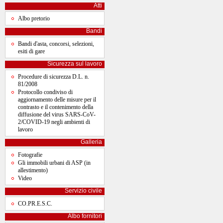
Atti
Albo pretorio
Bandi
Bandi d'asta, concorsi, selezioni,
esiti di gare
Sicurezza sul lavoro
Procedure di sicurezza D.L. n.
81/2008
Protocollo condiviso di
aggiornamento delle misure per il
contrasto e il contenimento della
diffusione del virus SARS-CoV-
2/COVID-19 negli ambienti di
lavoro
Galleria
Fotografie
Gli immobili urbani di ASP (in
allestimento)
Video
Servizio civile
CO.PR.E.S.C.
Albo fornitori