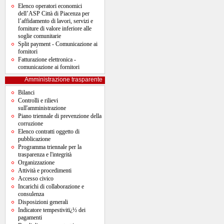
Elenco operatori economici
dell’ASP Città di Piacenza per
l’affidamento di lavori, servizi e
forniture di valore inferiore alle
soglie comunitarie
Split payment - Comunicazione ai
fornitori
Fatturazione elettronica -
comunicazione ai fornitori
Amministrazione trasparente
Bilanci
Controlli e rilievi
sull'amministrazione
Piano triennale di prevenzione della
corruzione
Elenco contratti oggetto di
pubblicazione
Programma triennale per la
trasparenza e l'integrità
Organizzazione
Attività e procedimenti
Accesso civico
Incarichi di collaborazione e
consulenza
Disposizioni generali
Indicatore tempestivitï¿½ dei
pagamenti