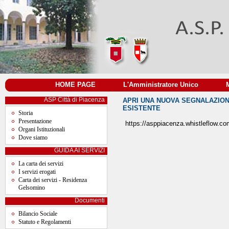
HOME PAGE
|
L'Amministratore Unico
|
ASP Città di Piacenza
APRI UNA NUOVA SEGNALAZIO
ESISTENTE
Storia
Presentazione
https://asppiacenza.whistleflow.co
Organi Istituzionali
Dove siamo
GUIDA AI SERVIZI
La carta dei servizi
I servizi erogati
Carta dei servizi - Residenza
Gelsomino
Documenti
Bilancio Sociale
Statuto e Regolamenti