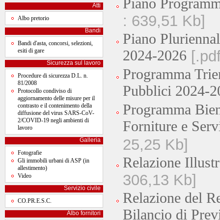
Piano Programm
Atti
: 639,51 Kb]
Albo pretorio
Bandi
Piano Pluriennal
Bandi d'asta, concorsi, selezioni,
esiti di gare
2024-2026
[.pd
Sicurezza sul lavoro
Programma Trien
Procedure di sicurezza D.L. n.
81/2008
Pubblici 2024-2
Protocollo condiviso di
aggiornamento delle misure per il
Programma Bienn
contrasto e il contenimento della
diffusione del virus SARS-CoV-
2/COVID-19 negli ambienti di
Forniture e Ser
lavoro
25,25 Kb]
Galleria
Fotografie
Relazione Illust
Gli immobili urbani di ASP (in
allestimento)
306,13 Kb]
Video
Servizio civile
Relazione del Re
CO.PR.E.S.C.
Bilancio di Prev
Albo fornitori