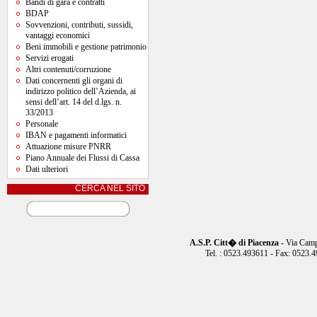
Bandi di gara e contratti
BDAP
Sovvenzioni, contributi, sussidi,
vantaggi economici
Beni immobili e gestione patrimonio
Servizi erogati
Altri contenuti/corruzione
Dati concernenti gli organi di
indirizzo politico dell’Azienda, ai
sensi dell’art. 14 del d.lgs. n.
33/2013
Personale
IBAN e pagamenti informatici
Attuazione misure PNRR
Piano Annuale dei Flussi di Cassa
Dati ulteriori
CERCA NEL SITO
A.S.P. Citt� di Piacenza
- Via Camp
Tel. : 0523.493611 - Fax: 0523.