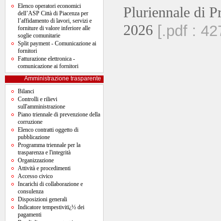
Elenco operatori economici
Pluriennale di P
dell’ASP Città di Piacenza per
l’affidamento di lavori, servizi e
2026
[.pdf : 4
forniture di valore inferiore alle
soglie comunitarie
Split payment - Comunicazione ai
fornitori
Fatturazione elettronica -
comunicazione ai fornitori
Amministrazione trasparente
Bilanci
Controlli e rilievi
sull'amministrazione
Piano triennale di prevenzione della
corruzione
Elenco contratti oggetto di
pubblicazione
Programma triennale per la
trasparenza e l'integrità
Organizzazione
Attività e procedimenti
Accesso civico
Incarichi di collaborazione e
consulenza
Disposizioni generali
Indicatore tempestivitï¿½ dei
pagamenti