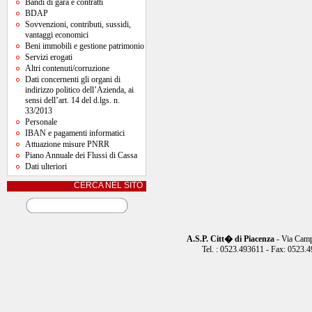
Bandi di gara e contratti
BDAP
Sovvenzioni, contributi, sussidi,
vantaggi economici
Beni immobili e gestione patrimonio
Servizi erogati
Altri contenuti/corruzione
Dati concernenti gli organi di
indirizzo politico dell’Azienda, ai
sensi dell’art. 14 del d.lgs. n.
33/2013
Personale
IBAN e pagamenti informatici
Attuazione misure PNRR
Piano Annuale dei Flussi di Cassa
Dati ulteriori
CERCA NEL SITO
A.S.P. Citt� di Piacenza
- Via Camp
Tel. : 0523.493611 - Fax: 0523.