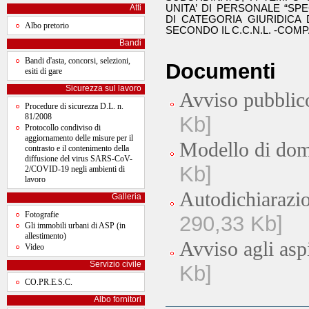
UNITA’ DI PERSONALE “SPEC
Atti
DI CATEGORIA GIURIDICA
Albo pretorio
SECONDO IL C.C.N.L. -COM
Bandi
Bandi d'asta, concorsi, selezioni,
Documenti
esiti di gare
Sicurezza sul lavoro
Avviso pubblic
Procedure di sicurezza D.L. n.
81/2008
Kb]
Protocollo condiviso di
aggiornamento delle misure per il
Modello di do
contrasto e il contenimento della
diffusione del virus SARS-CoV-
Kb]
2/COVID-19 negli ambienti di
lavoro
Autodichiarazion
Galleria
Fotografie
290,33 Kb]
Gli immobili urbani di ASP (in
allestimento)
Avviso agli asp
Video
Servizio civile
Kb]
CO.PR.E.S.C.
Albo fornitori