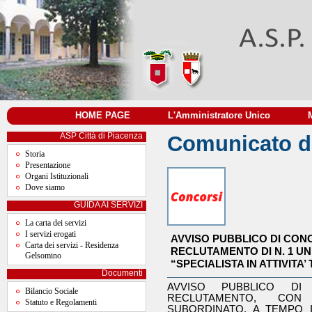
HOME PAGE
|
L'Amministratore Unico
|
ASP Città di Piacenza
Comunicato de
Storia
Presentazione
Organi Istituzionali
Dove siamo
GUIDA AI SERVIZI
La carta dei servizi
I servizi erogati
AVVISO PUBBLICO DI CON
Carta dei servizi - Residenza
RECLUTAMENTO DI N. 1 UN
Gelsomino
“SPECIALISTA IN ATTIVITA’
Documenti
AVVISO PUBBLICO D
Bilancio Sociale
RECLUTAMENTO, CO
Statuto e Regolamenti
SUBORDINATO, A TEMPO I