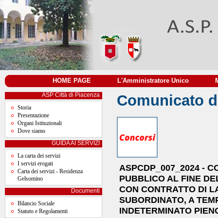
HOME PAGE
|
L'Amministratore Unico
|
ASP Città di Piacenza
Comunicato de
Storia
Presentazione
Organi Istituzionali
Dove siamo
GUIDA AI SERVIZI
La carta dei servizi
I servizi erogati
ASPCDP_007_2024 - 
Carta dei servizi - Residenza
PUBBLICO AL FINE D
Gelsomino
CON CONTRATTO DI 
Documenti
SUBORDINATO, A TEM
Bilancio Sociale
INDETERMINATO PIENO,
Statuto e Regolamenti