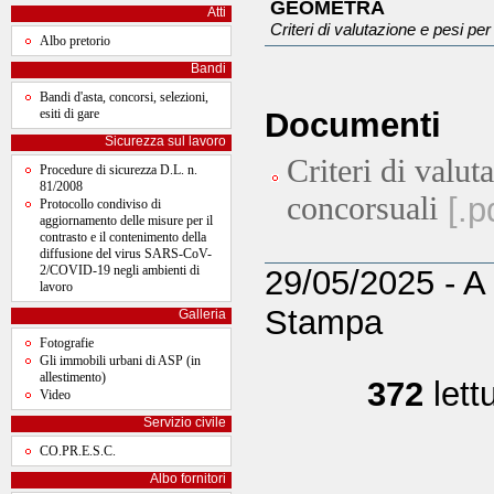
GEOMETRA
Atti
Criteri di valutazione e pesi pe
Albo pretorio
Bandi
Bandi d'asta, concorsi, selezioni,
esiti di gare
Documenti
Sicurezza sul lavoro
Criteri di valut
Procedure di sicurezza D.L. n.
81/2008
concorsuali
[.p
Protocollo condiviso di
aggiornamento delle misure per il
contrasto e il contenimento della
diffusione del virus SARS-CoV-
2/COVID-19 negli ambienti di
29/05/2025 - A 
lavoro
Stampa
Galleria
Fotografie
Gli immobili urbani di ASP (in
allestimento)
372
let
Video
Servizio civile
CO.PR.E.S.C.
Albo fornitori