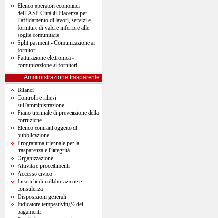
Elenco operatori economici
dell’ASP Città di Piacenza per
l’affidamento di lavori, servizi e
forniture di valore inferiore alle
soglie comunitarie
Split payment - Comunicazione ai
fornitori
Fatturazione elettronica -
comunicazione ai fornitori
Amministrazione trasparente
Bilanci
Controlli e rilievi
sull'amministrazione
Piano triennale di prevenzione della
corruzione
Elenco contratti oggetto di
pubblicazione
Programma triennale per la
trasparenza e l'integrità
Organizzazione
Attività e procedimenti
Accesso civico
Incarichi di collaborazione e
consulenza
Disposizioni generali
Indicatore tempestivitï¿½ dei
pagamenti