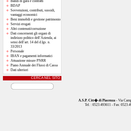
Bandi di gara e contratti
BDAP
Sovvenzioni, contributi, sussidi,
vantaggi economici
Beni immobili e gestione patrimonio
Servizi erogati
Altri contenuti/corruzione
Dati concernenti gli organi di
indirizzo politico dell’Azienda, ai
sensi dell’art. 14 del d.lgs. n.
33/2013
Personale
IBAN e pagamenti informatici
Attuazione misure PNRR
Piano Annuale dei Flussi di Cassa
Dati ulteriori
CERCA NEL SITO
A.S.P. Citt� di Piacenza
- Via Camp
Tel. : 0523.493611 - Fax: 0523.