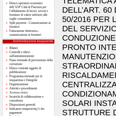
TELEMATICA 
Elenco operatori economici
dell’ASP Città di Piacenza per
DELL’ART. 60
l’affidamento di lavori, servizi e
forniture di valore inferiore alle
50/2016 PER
soglie comunitarie
Split payment - Comunicazione ai
DEL SERVIZIO
fornitori
Fatturazione elettronica -
comunicazione ai fornitori
CONDUZIONE
Amministrazione trasparente
PRONTO INT
Bilanci
Controlli e rilievi
MANUTENZIO
sull'amministrazione
Piano triennale di prevenzione della
STRAORDINARI
corruzione
Elenco contratti oggetto di
pubblicazione
RISCALDAME
Programma triennale per la
trasparenza e l'integrità
CENTRALIZZAT
Organizzazione
Attività e procedimenti
CONDIZIONAM
Accesso civico
Incarichi di collaborazione e
consulenza
SOLARI INST
Disposizioni generali
Indicatore tempestivitï¿½ dei
STRUTTURE DI
pagamenti