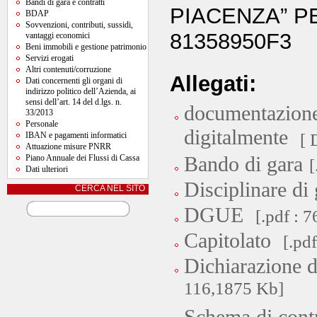
Bandi di gara e contratti
PIACENZA” PE
BDAP
Sovvenzioni, contributi, sussidi,
81358950F3
vantaggi economici
Beni immobili e gestione patrimonio
Servizi erogati
Altri contenuti/corruzione
Allegati:
Dati concernenti gli organi di
indirizzo politico dell’Azienda, ai
sensi dell’art. 14 del d.lgs. n.
documentazione
33/2013
Personale
digitalmente
IBAN e pagamenti informatici
[ 
Attuazione misure PNRR
Piano Annuale dei Flussi di Cassa
Bando di gara
[
Dati ulteriori
Disciplinare di 
CERCA NEL SITO
DGUE
[.pdf : 
Capitolato
[.pd
Dichiarazione d
116,1875 Kb]