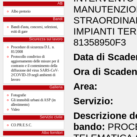
Atti
MANUTENZIO
Albo pretorio
STRAORDINAR
Bandi
Bandi d'asta, concorsi, selezioni,
IMPIANTI TER
esiti di gare
81358950F3
Sicurezza sul lavoro
Procedure di sicurezza D.L. n.
81/2008
Data di Scade
Protocollo condiviso di
aggiornamento delle misure per il
contrasto e il contenimento della
Ora di Scaden
diffusione del virus SARS-CoV-
2/COVID-19 negli ambienti di
lavoro
Area:
Galleria
Fotografie
Servizio:
Gli immobili urbani di ASP (in
allestimento)
Video
Descrizione d
Servizio civile
bando:
PROCE
CO.PR.E.S.C.
Albo fornitori