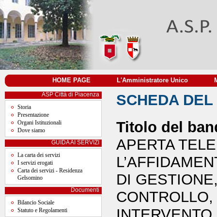
HOME PAGE
|
L'Amministratore Unico
|
ASP Città di Piacenza
SCHEDA DEL
Storia
Presentazione
Titolo del ban
Organi Istituzionali
Dove siamo
APERTA TELE
GUIDA AI SERVIZI
La carta dei servizi
L’AFFIDAMEN
I servizi erogati
Carta dei servizi - Residenza
DI GESTIONE
Gelsomino
Documenti
CONTROLLO,
Bilancio Sociale
INTERVENTO
Statuto e Regolamenti