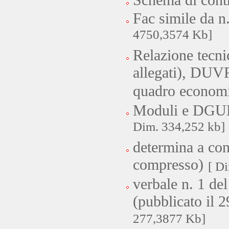
Schema di contr
Fac simile da n
4750,3574 Kb]
Relazione tecnic
allegati), DUVR
quadro econom
Moduli e DGUE 
Dim. 334,252 kb]
determina a cont
compresso)
[ D
verbale n. 1 de
(pubblicato il 
277,3877 Kb]