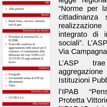
Atti
“Norme per l
Albo pretorio
cittadinanza
Bandi
Bandi d'asta, concorsi, selezioni,
realizzazi
esiti di gare
Sicurezza sul lavoro
integrato di i
Procedure di sicurezza D.L. n.
81/2008
sociali”. L’AS
Protocollo condiviso di
aggiornamento delle misure per il
Via Campagna 
contrasto e il contenimento della
diffusione del virus SARS-CoV-
2/COVID-19 negli ambienti di
L’ASP trae
lavoro
Galleria
aggregazione 
Fotografie
Istituzioni Pub
Gli immobili urbani di ASP (in
allestimento)
Video
l’IPAB “Pe
Servizio civile
CO.PR.E.S.C.
Protetta Vittor
Albo fornitori