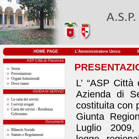
HOME PAGE
|
L'Amministratore Unico
|
ASP Città di Piacenza
PRESENTAZI
Storia
Presentazione
Organi Istituzionali
L’ “ASP Città
Dove siamo
Azienda di Se
GUIDA AI SERVIZI
La carta dei servizi
costituita con
I servizi erogati
Carta dei servizi - Residenza
Giunta Regio
Gelsomino
Documenti
Luglio 2009,
Bilancio Sociale
Statuto e Regolamenti
legge region