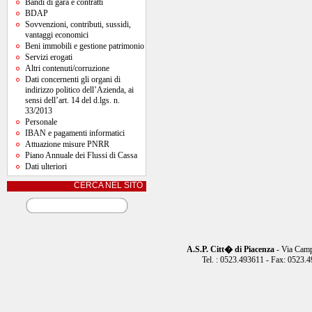
Bandi di gara e contratti
BDAP
Sovvenzioni, contributi, sussidi,
vantaggi economici
Beni immobili e gestione patrimonio
Servizi erogati
Altri contenuti/corruzione
Dati concernenti gli organi di
indirizzo politico dell’Azienda, ai
sensi dell’art. 14 del d.lgs. n.
33/2013
Personale
IBAN e pagamenti informatici
Attuazione misure PNRR
Piano Annuale dei Flussi di Cassa
Dati ulteriori
CERCA NEL SITO
A.S.P. Citt� di Piacenza
- Via Camp
Tel. : 0523.493611 - Fax: 0523.