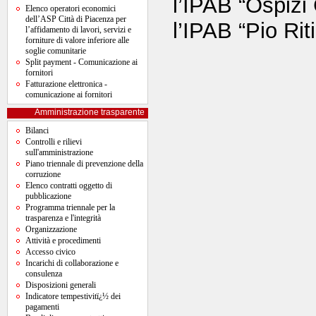
l’IPAB “Ospizi 
Elenco operatori economici
dell’ASP Città di Piacenza per
l’IPAB “Pio Rit
l’affidamento di lavori, servizi e
forniture di valore inferiore alle
soglie comunitarie
Split payment - Comunicazione ai
fornitori
Fatturazione elettronica -
comunicazione ai fornitori
Amministrazione trasparente
Bilanci
Controlli e rilievi
sull'amministrazione
Piano triennale di prevenzione della
corruzione
Elenco contratti oggetto di
pubblicazione
Programma triennale per la
trasparenza e l'integrità
Organizzazione
Attività e procedimenti
Accesso civico
Incarichi di collaborazione e
consulenza
Disposizioni generali
Indicatore tempestivitï¿½ dei
pagamenti