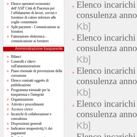
Elenco incarichi
Elenco operatori economici
dell’ASP Città di Piacenza per
consulenza ann
l’affidamento di lavori, servizi e
forniture di valore inferiore alle
soglie comunitarie
Kb]
Split payment - Comunicazione ai
fornitori
Elenco incarichi
Fatturazione elettronica -
comunicazione ai fornitori
consulenza ann
Amministrazione trasparente
Kb]
Bilanci
Controlli e rilievi
sull'amministrazione
Elenco incarichi
Piano triennale di prevenzione della
corruzione
consulenza ann
Elenco contratti oggetto di
pubblicazione
Kb]
Programma triennale per la
trasparenza e l'integrità
Organizzazione
Elenco incarichi
Attività e procedimenti
Accesso civico
consulenza ann
Incarichi di collaborazione e
consulenza
Kb]
Disposizioni generali
Indicatore tempestivitï¿½ dei
pagamenti
Elenco incarichi