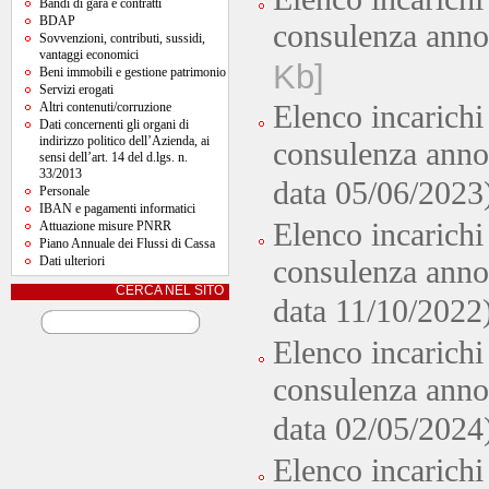
Bandi di gara e contratti
BDAP
consulenza ann
Sovvenzioni, contributi, sussidi,
vantaggi economici
Kb]
Beni immobili e gestione patrimonio
Servizi erogati
Altri contenuti/corruzione
Elenco incarichi
Dati concernenti gli organi di
indirizzo politico dell’Azienda, ai
consulenza anno
sensi dell’art. 14 del d.lgs. n.
33/2013
data 05/06/2023
Personale
IBAN e pagamenti informatici
Elenco incarichi
Attuazione misure PNRR
Piano Annuale dei Flussi di Cassa
Dati ulteriori
consulenza anno
CERCA NEL SITO
data 11/10/2022
Elenco incarichi
consulenza anno
data 02/05/2024
Elenco incarichi