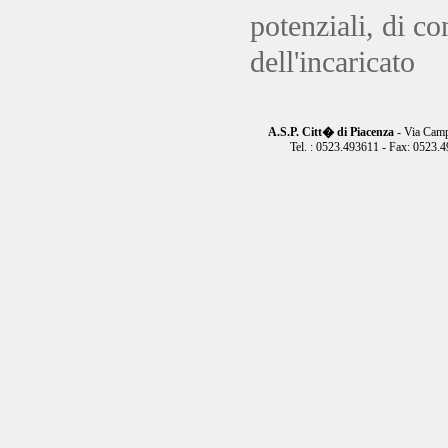
potenziali, di con
dell'incaricato
A.S.P. Citt� di Piacenza
- Via Camp
Tel. : 0523.493611 - Fax: 0523.