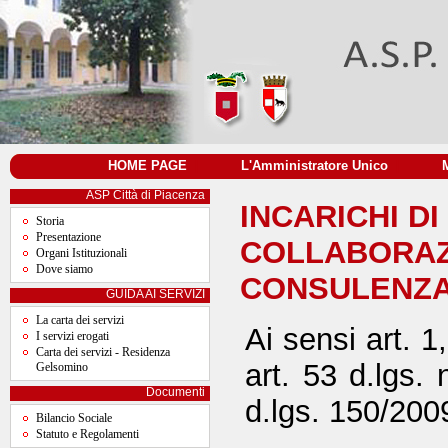
HOME PAGE
|
L'Amministratore Unico
|
ASP Città di Piacenza
INCARICHI DI
Storia
Presentazione
COLLABORAZ
Organi Istituzionali
Dove siamo
CONSULENZ
GUIDA AI SERVIZI
La carta dei servizi
Ai sensi art. 1
I servizi erogati
Carta dei servizi - Residenza
art. 53 d.lgs. 
Gelsomino
Documenti
d.lgs. 150/200
Bilancio Sociale
Statuto e Regolamenti