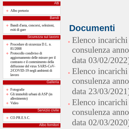
Atti
Albo pretorio
Bandi
Documenti
Bandi d'asta, concorsi, selezioni,
esiti di gare
Sicurezza sul lavoro
Elenco incarichi
Procedure di sicurezza D.L. n.
consulenza anno
81/2008
Protocollo condiviso di
aggiornamento delle misure per il
data 03/02/2022
contrasto e il contenimento della
diffusione del virus SARS-CoV-
Elenco incarichi
2/COVID-19 negli ambienti di
lavoro
consulenza anno
Galleria
data 23/03/2021
Fotografie
Gli immobili urbani di ASP (in
allestimento)
Elenco incarichi
Video
consulenza anno
Servizio civile
CO.PR.E.S.C.
data 02/03/2020
Albo fornitori