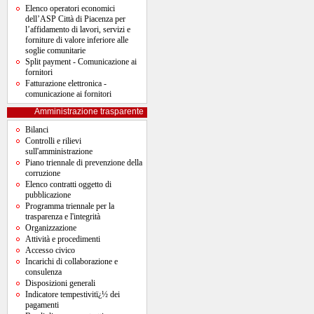
Elenco operatori economici
dell’ASP Città di Piacenza per
l’affidamento di lavori, servizi e
forniture di valore inferiore alle
soglie comunitarie
Split payment - Comunicazione ai
fornitori
Fatturazione elettronica -
comunicazione ai fornitori
Amministrazione trasparente
Bilanci
Controlli e rilievi
sull'amministrazione
Piano triennale di prevenzione della
corruzione
Elenco contratti oggetto di
pubblicazione
Programma triennale per la
trasparenza e l'integrità
Organizzazione
Attività e procedimenti
Accesso civico
Incarichi di collaborazione e
consulenza
Disposizioni generali
Indicatore tempestivitï¿½ dei
pagamenti