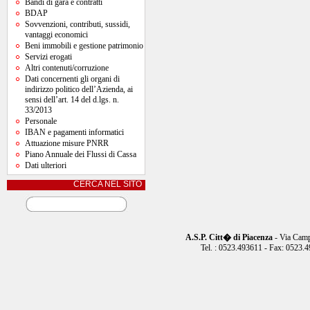
Bandi di gara e contratti
BDAP
Sovvenzioni, contributi, sussidi,
vantaggi economici
Beni immobili e gestione patrimonio
Servizi erogati
Altri contenuti/corruzione
Dati concernenti gli organi di
indirizzo politico dell’Azienda, ai
sensi dell’art. 14 del d.lgs. n.
33/2013
Personale
IBAN e pagamenti informatici
Attuazione misure PNRR
Piano Annuale dei Flussi di Cassa
Dati ulteriori
CERCA NEL SITO
A.S.P. Citt� di Piacenza
- Via Camp
Tel. : 0523.493611 - Fax: 0523.