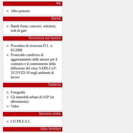
Atti
Albo pretorio
Bandi
Bandi d'asta, concorsi, selezioni,
esiti di gare
Sicurezza sul lavoro
Procedure di sicurezza D.L. n.
81/2008
Protocollo condiviso di
aggiornamento delle misure per il
contrasto e il contenimento della
diffusione del virus SARS-CoV-
2/COVID-19 negli ambienti di
lavoro
Galleria
Fotografie
Gli immobili urbani di ASP (in
allestimento)
Video
Servizio civile
CO.PR.E.S.C.
Albo fornitori