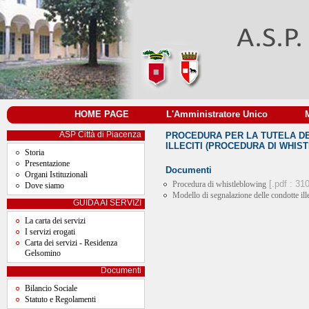
HOME PAGE
|
L'Amministratore Unico
|
ASP Città di Piacenza
PROCEDURA PER LA TUTELA D
ILLECITI (PROCEDURA DI WHIS
Storia
Presentazione
Documenti
Organi Istituzionali
[.pdf : 31
Procedura di whistleblowing
Dove siamo
Modello di segnalazione delle condotte ille
GUIDA AI SERVIZI
La carta dei servizi
I servizi erogati
Carta dei servizi - Residenza
Gelsomino
Documenti
Bilancio Sociale
Statuto e Regolamenti